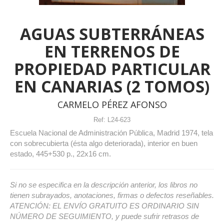
AGUAS SUBTERRÁNEAS
EN TERRENOS DE
PROPIEDAD PARTICULAR
EN CANARIAS (2 TOMOS)
CARMELO PÉREZ AFONSO
Ref:
L24-623
Escuela Nacional de Administración Pública, Madrid 1974, tela
con sobrecubierta (ésta algo deteriorada), interior en buen
estado, 445+530 p., 22x16 cm.
Si no se especifica en la descripción anterior, los libros no
tienen subrayados, anotaciones, firmas o defectos reseñables.
ATENCIÓN: EL ENVÍO GRATUITO ES ORDINARIO SIN
NÚMERO DE SEGUIMIENTO, y puede sufrir retrasos de