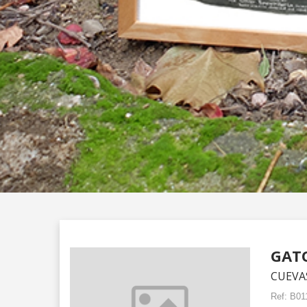
GAT
CUEVAS
Ref:
B01