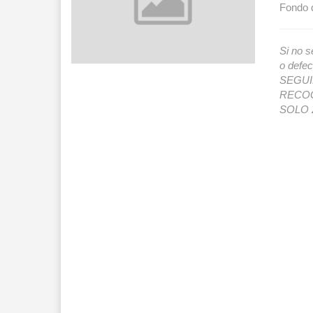
Fondo d
Si no s
o def
SEGUIMI
RECOG
SOLO 2