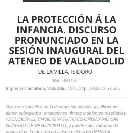
LA PROTECCIÓN Á LA
INFANCIA. DISCURSO
PRONUNCIADO EN LA
SESIÓN INAUGURAL DEL
ATENEO DE VALLADOLID
DE LA VILLA, ISIDORO.-
Ref:
E061487-T
Imprenta Castellana, Valladolid, 1911, 22p., 20,5x13,5 cms.
Si no se especifica en la descripción anterior, los libros no
tienen subrayados, anotaciones, firmas o defectos reseñables.
ATENCIÓN: EL ENVÍO GRATUITO ES ORDINARIO SIN
NÚMERO DE SEGUIMIENTO, y puede sufrir retrasos de
varios días. Le dejarán un aviso en el buzón PARA LA