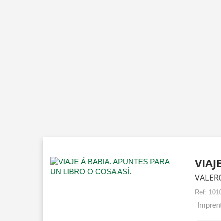
VIAJ
VALERO
Ref:
101
Imprent