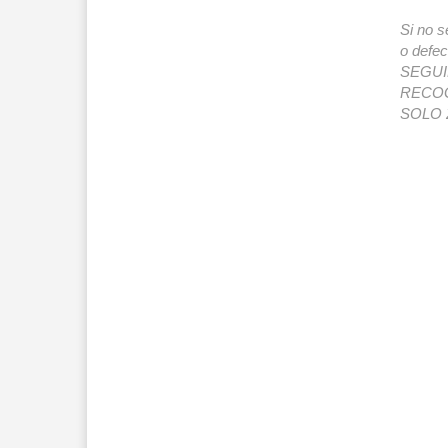
Si no s
o def
SEGUIMI
RECOG
SOLO 2