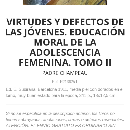
VIRTUDES Y DEFECTOS DE
LAS JÓVENES. EDUCACIÓN
MORAL DE LA
ADOLESCENCIA
FEMENINA. TOMO II
PADRE CHAMPEAU
Ref:
R213625-L
Ed. E. Subirana, Barcelona 1911, media piel con dorados en el
lomo, muy buen estado para la época, 341 p., 18x12,5 cm.
Si no se especifica en la descripción anterior, los libros no
tienen subrayados, anotaciones, firmas o defectos reseñables.
ATENCIÓN: EL ENVÍO GRATUITO ES ORDINARIO SIN