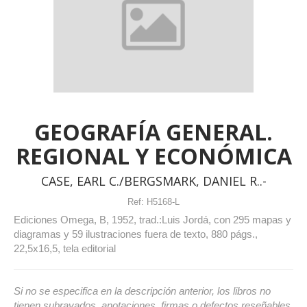
GEOGRAFÍA GENERAL.
REGIONAL Y ECONÓMICA
CASE, EARL C./BERGSMARK, DANIEL R..-
Ref:
H5168-L
Ediciones Omega, B, 1952, trad.:Luis Jordá, con 295 mapas y
diagramas y 59 ilustraciones fuera de texto, 880 págs.,
22,5x16,5, tela editorial
Si no se especifica en la descripción anterior, los libros no
tienen subrayados, anotaciones, firmas o defectos reseñables.