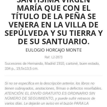
MARÍA QUE CON EL
TÍTULO DE LA PEÑA SE
VENERA EN LA VILLA DE
SEPÚLVEDA Y SU TIERRA Y
DE SU SANTUARIO.
EULOGIO HORCAJO MONTE
Ref:
L2-2873
Sucesores de Hernando, Madrid 1910, cartoné, buen estado,
334 p., 19,5x13,5 cm.
Si no se especifica en la descripción anterior, los libros no
tienen subrayados, anotaciones, firmas o defectos reseñables.
ATENCIÓN: EL ENVÍO GRATUITO ES ORDINARIO SIN
NÚMERO DE SEGUIMIENTO, y puede sufrir retrasos de
varios días. Le dejarán un aviso en el buzón PARA LA