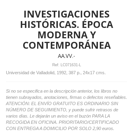
INVESTIGACIONES
HISTÓRICAS. ÉPOCA
MODERNA Y
CONTEMPORÁNEA
AA.VV.-
Ref:
LC071631-L
Universidad de Valladolid, 1992, 387 p., 24x17 cms.
Si no se especifica en la descripción anterior, los libros no
tienen subrayados, anotaciones, firmas o defectos reseñables.
ATENCIÓN: EL ENVÍO GRATUITO ES ORDINARIO SIN
NÚMERO DE SEGUIMIENTO, y puede sufrir retrasos de
varios días. Le dejarán un aviso en el buzón PARA LA
RECOGIDA EN OFICINA. PRIORITARIO/CERTIFICADO
CON ENTREGA A DOMICILIO POR SOLO 2,90 euros.