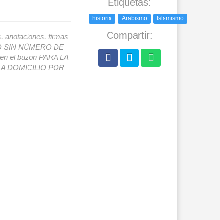
Etiquetas:
historia
Arabismo
Islamismo
Compartir:
s, anotaciones, firmas
IO SIN NÚMERO DE
o en el buzón PARA LA
A DOMICILIO POR