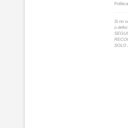
Polític
Si no s
o def
SEGUIMI
RECOG
SOLO 2