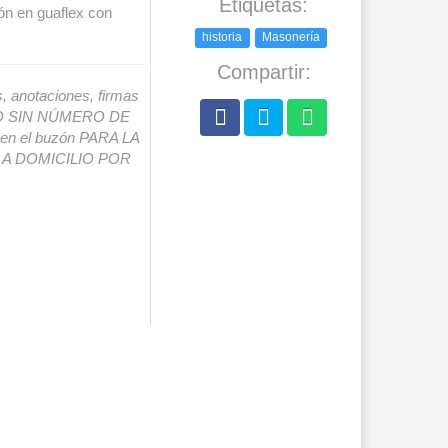
Etiquetas:
ón en guaflex con
historia
Masonería
Compartir:
s, anotaciones, firmas
IO SIN NÚMERO DE
o en el buzón PARA LA
A DOMICILIO POR