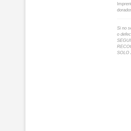
Imprent
dorado
Si no s
o def
SEGUIMI
RECOG
SOLO 2