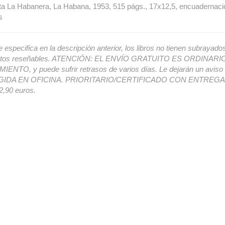
a La Habanera, La Habana, 1953, 515 págs., 17x12,5, encuadernaci
s
e especifica en la descripción anterior, los libros no tienen subrayado
ectos reseñables. ATENCIÓN: EL ENVÍO GRATUITO ES ORDINAR
ENTO, y puede sufrir retrasos de varios días. Le dejarán un avis
IDA EN OFICINA. PRIORITARIO/CERTIFICADO CON ENTREGA 
,90 euros.