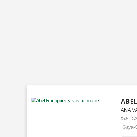
ABEL
ANA V
Ref:
L2-
Gaya-Ci