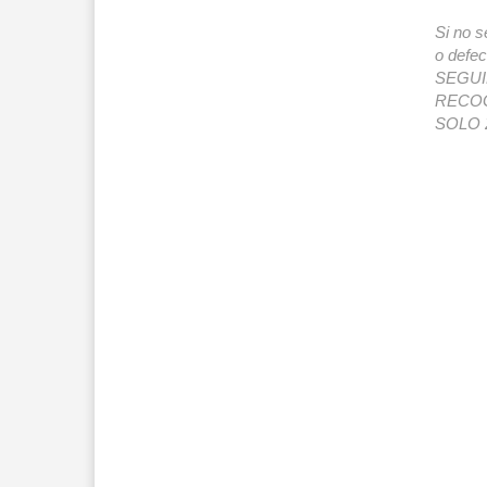
Si no s
o def
SEGUIMI
RECOG
SOLO 2