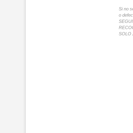
Si no s
o def
SEGUIMI
RECOG
SOLO 2