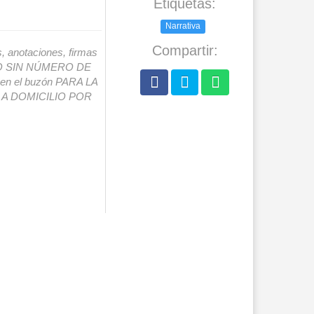
Etiquetas:
Narrativa
Compartir:
s, anotaciones, firmas
IO SIN NÚMERO DE
o en el buzón PARA LA
A DOMICILIO POR