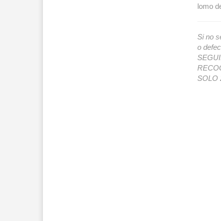
lomo de
Si no s
o def
SEGUIMI
RECOG
SOLO 2