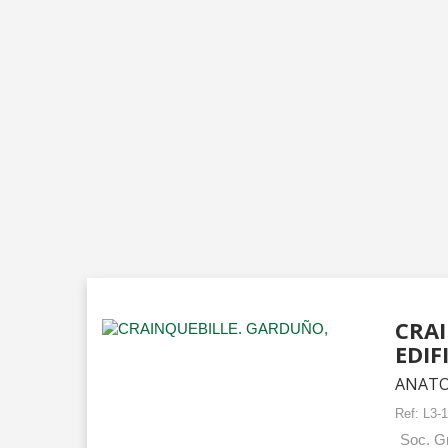
CRAI
EDIF
ANATO
Ref:
L3-
Soc. Gr