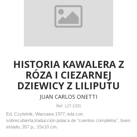
HISTORIA KAWALERA Z
RÓZA I CIEZARNEJ
DZIEWICY Z LILIPUTU
JUAN CARLOS ONETTI
Ref:
L27-1331
Ed. Czytelnik, Warsawa 1977, tela con
sobrecubierta,traducción polaca de "cuentos completos", buen
estado, 357 p., 15x10 cm.