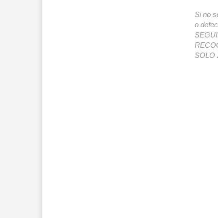
Si no s
o def
SEGUIMI
RECOG
SOLO 2