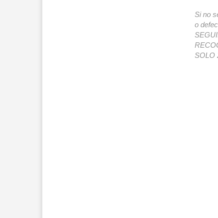
Si no s
o def
SEGUIMI
RECOG
SOLO 2