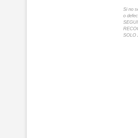
Si no s
o def
SEGUIMI
RECOG
SOLO 2