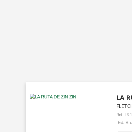
LA R
FLETC
Ref:
L3-
Ed. Bru