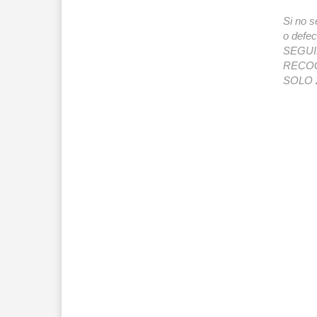
Si no s
o def
SEGUIMI
RECOG
SOLO 2