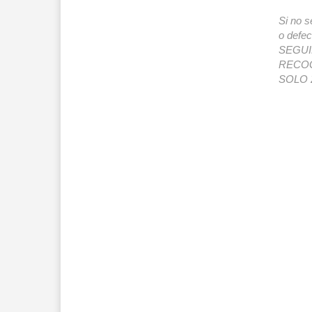
Si no s
o def
SEGUIMI
RECOG
SOLO 2