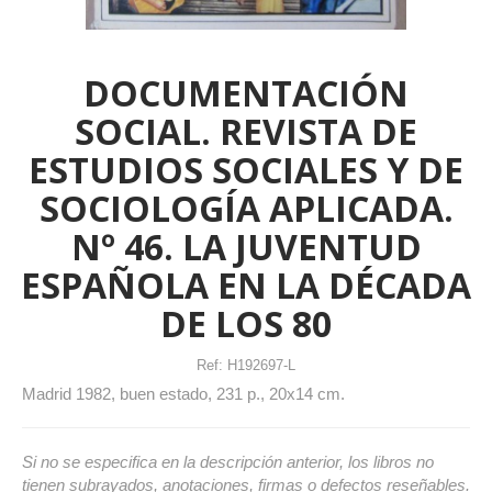
DOCUMENTACIÓN
SOCIAL. REVISTA DE
ESTUDIOS SOCIALES Y DE
SOCIOLOGÍA APLICADA.
Nº 46. LA JUVENTUD
ESPAÑOLA EN LA DÉCADA
DE LOS 80
Ref:
H192697-L
Madrid 1982, buen estado, 231 p., 20x14 cm.
Si no se especifica en la descripción anterior, los libros no
tienen subrayados, anotaciones, firmas o defectos reseñables.