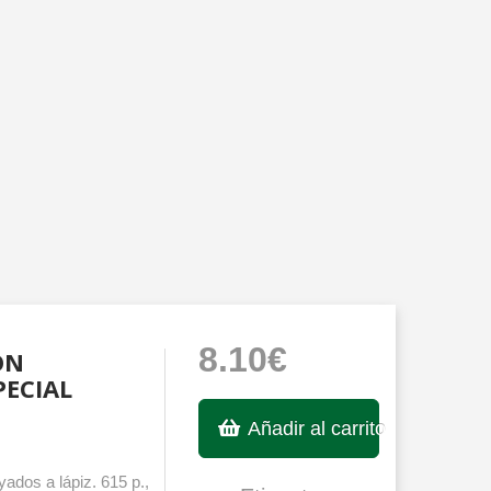
8.10€
ÓN
PECIAL
Añadir al carrito
ados a lápiz. 615 p.,