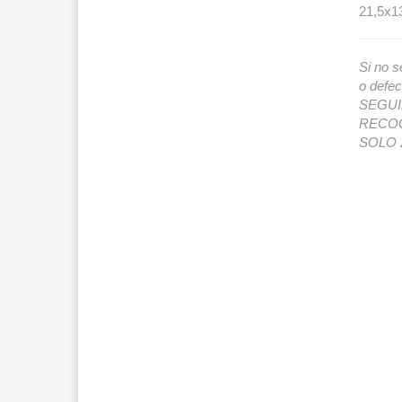
21,5x1
Si no s
o def
SEGUIMI
RECOG
SOLO 2