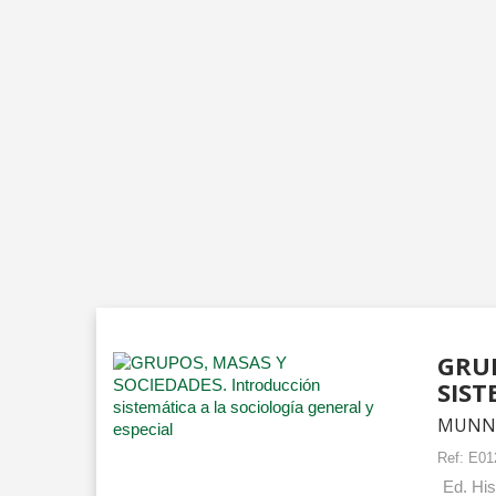
GRUP
SIST
MUNNÉ
Ref:
E01
Ed. His