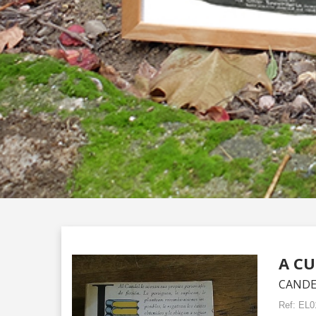
A CU
CANDEL
Ref:
EL0