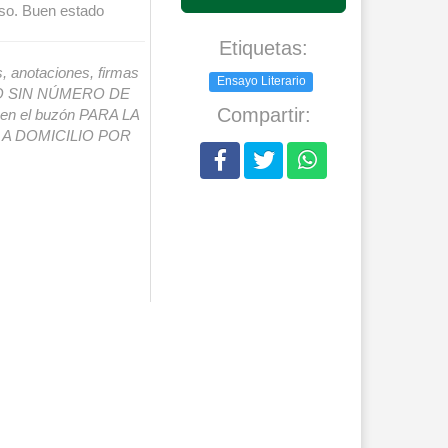
uso. Buen estado
Etiquetas:
s, anotaciones, firmas
Ensayo Literario
IO SIN NÚMERO DE
Compartir:
o en el buzón PARA LA
A DOMICILIO POR