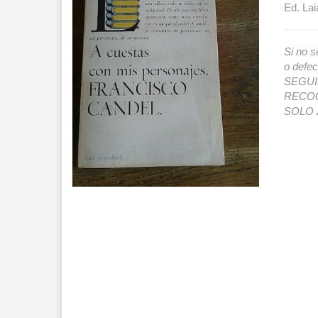
Ed. Lai
Si no s
o def
SEGUIMI
RECOG
SOLO 2