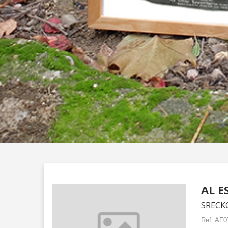
AL E
SRECK
Ref:
AF0