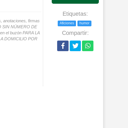
Etiquetas:
s, anotaciones, firmas
Aficiones
humor
IO SIN NÚMERO DE
Compartir:
o en el buzón PARA LA
A DOMICILIO POR