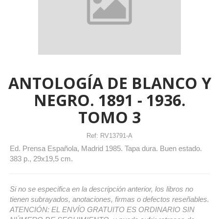
ANTOLOGÍA DE BLANCO Y
NEGRO. 1891 - 1936.
TOMO 3
Ref:
RV13791-A
Ed. Prensa Española, Madrid 1985. Tapa dura. Buen estado.
383 p., 29x19,5 cm.
Si no se especifica en la descripción anterior, los libros no
tienen subrayados, anotaciones, firmas o defectos reseñables.
ATENCIÓN: EL ENVÍO GRATUITO ES ORDINARIO SIN