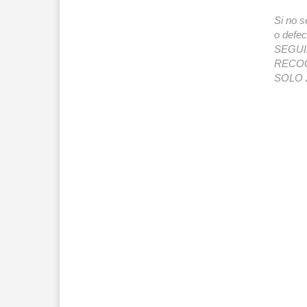
Si no s
o def
SEGUIMI
RECOG
SOLO 2