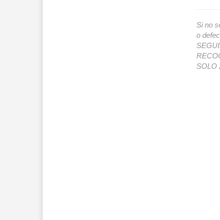
Si no s
o def
SEGUIMI
RECOG
SOLO 2