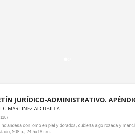
TÍN JURÍDICO-ADMINISTRATIVO. APÉNDIC
LO MARTÍNEZ ALCUBILLA
-1187
 holandesa con lomo en piel y dorados, cubierta algo rozada y manc
tado, 908 p., 24,5x18 cm.