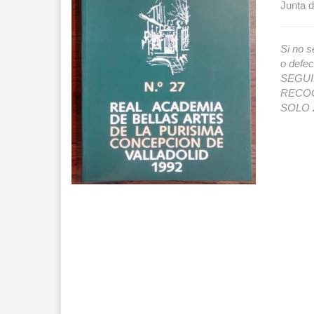
Junta d
Si no s
o def
SEGUIMI
RECOG
SOLO 2