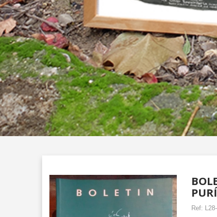
BOLE
PURÍ
Ref:
L28