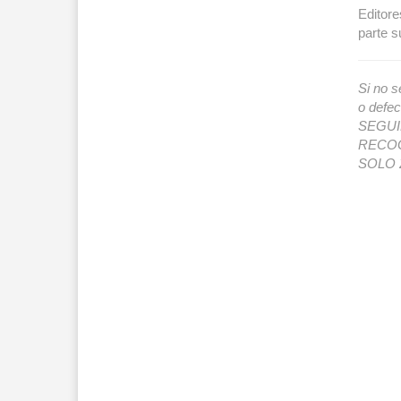
Editore
parte s
Si no s
o def
SEGUIMI
RECOG
SOLO 2