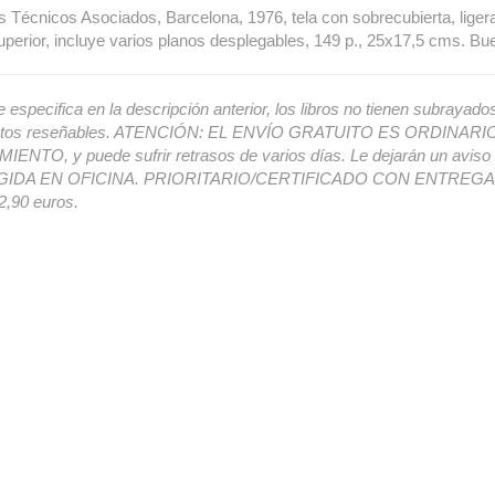
s Técnicos Asociados, Barcelona, 1976, tela con sobrecubierta, lige
uperior, incluye varios planos desplegables, 149 p., 25x17,5 cms. Bu
e especifica en la descripción anterior, los libros no tienen subrayado
ectos reseñables. ATENCIÓN: EL ENVÍO GRATUITO ES ORDINAR
ENTO, y puede sufrir retrasos de varios días. Le dejarán un avis
IDA EN OFICINA. PRIORITARIO/CERTIFICADO CON ENTREGA 
,90 euros.