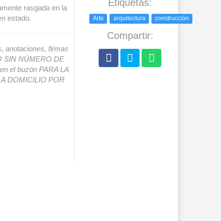
Etiquetas:
ramente rasgada en la
en estado.
Arte
arquitectura
construcción
Compartir:
s, anotaciones, firmas
IO SIN NÚMERO DE
o en el buzón PARA LA
A DOMICILIO POR