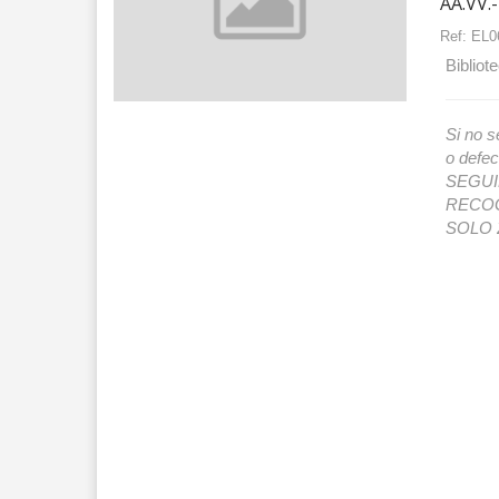
AA.VV.-
Ref:
EL0
Bibliot
Si no s
o def
SEGUIMI
RECOG
SOLO 2