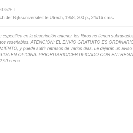
61352E-L
ech der Rijksuniversiteit te Utrech, 1958, 200 p., 24x16 cms.
e especifica en la descripción anterior, los libros no tienen subrayado
ectos reseñables. ATENCIÓN: EL ENVÍO GRATUITO ES ORDINAR
ENTO, y puede sufrir retrasos de varios días. Le dejarán un avis
IDA EN OFICINA. PRIORITARIO/CERTIFICADO CON ENTREGA 
,90 euros.