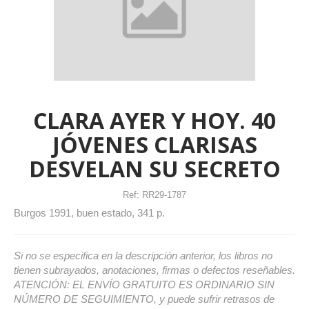
CLARA AYER Y HOY. 40
JÓVENES CLARISAS
DESVELAN SU SECRETO
Ref:
RR29-1787
Burgos 1991, buen estado, 341 p.
Si no se especifica en la descripción anterior, los libros no
tienen subrayados, anotaciones, firmas o defectos reseñables.
ATENCIÓN: EL ENVÍO GRATUITO ES ORDINARIO SIN
NÚMERO DE SEGUIMIENTO, y puede sufrir retrasos de