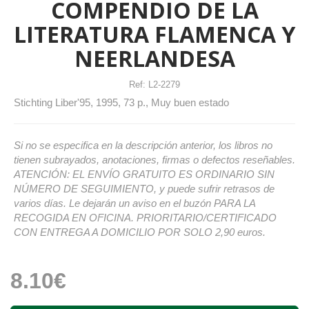
COMPENDIO DE LA
LITERATURA FLAMENCA Y
NEERLANDESA
Ref:
L2-2279
Stichting Liber'95, 1995, 73 p., Muy buen estado
Si no se especifica en la descripción anterior, los libros no
tienen subrayados, anotaciones, firmas o defectos reseñables.
ATENCIÓN: EL ENVÍO GRATUITO ES ORDINARIO SIN
NÚMERO DE SEGUIMIENTO, y puede sufrir retrasos de
varios días. Le dejarán un aviso en el buzón PARA LA
RECOGIDA EN OFICINA. PRIORITARIO/CERTIFICADO
CON ENTREGA A DOMICILIO POR SOLO 2,90 euros.
8.10€