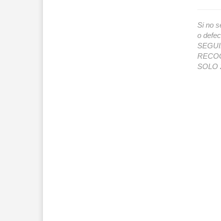
Si no s
o def
SEGUIMI
RECOG
SOLO 2