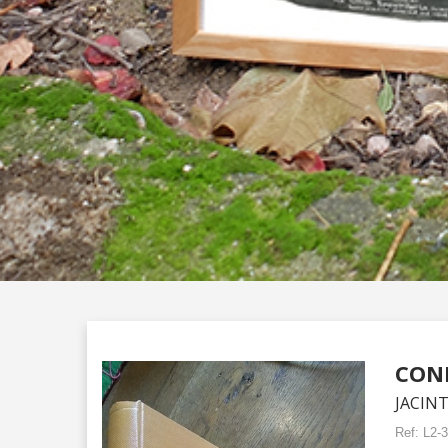
CON
JACIN
Ref:
L2-