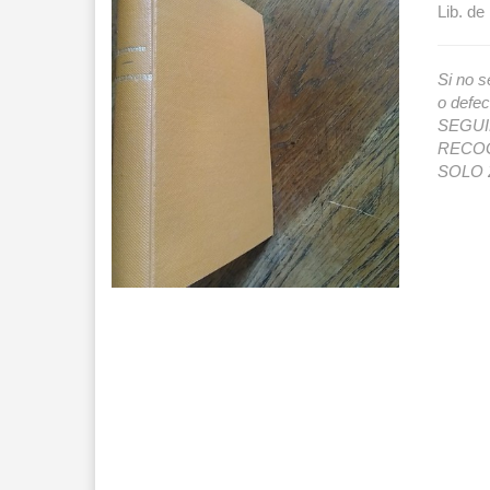
Lib. de
Si no s
o def
SEGUIMI
RECOG
SOLO 2