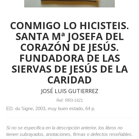
CONMIGO LO HICISTEIS.
SANTA Mª JOSEFA DEL
CORAZÓN DE JESÚS.
FUNDADORA DE LAS
SIERVAS DE JESÚS DE LA
CARIDAD
JOSÉ LUIS GUTIERREZ
Ref:
RR3-1421
ED. du Signe, 2003, muy buen estado, 64 p.
Si no se especifica en la descripción anterior, los libros no
tienen subrayados, anotaciones, firmas o defectos reseñables.