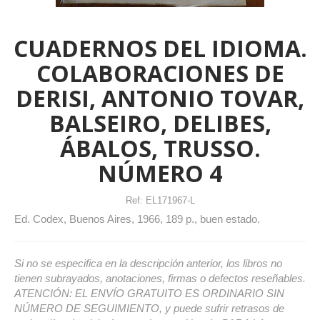
CUADERNOS DEL IDIOMA.
COLABORACIONES DE
DERISI, ANTONIO TOVAR,
BALSEIRO, DELIBES,
ÁBALOS, TRUSSO.
NÚMERO 4
Ref:
EL171967-L
Ed. Codex, Buenos Aires, 1966, 189 p., buen estado.
Si no se especifica en la descripción anterior, los libros no
tienen subrayados, anotaciones, firmas o defectos reseñables.
ATENCIÓN: EL ENVÍO GRATUITO ES ORDINARIO SIN
NÚMERO DE SEGUIMIENTO, y puede sufrir retrasos de