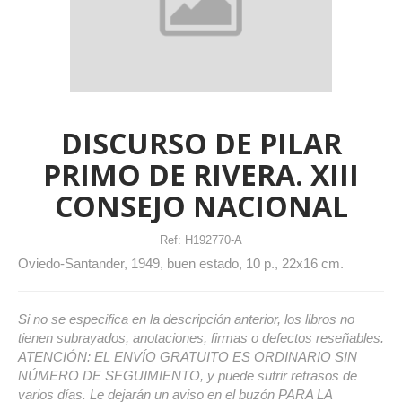
DISCURSO DE PILAR
PRIMO DE RIVERA. XIII
CONSEJO NACIONAL
Ref:
H192770-A
Oviedo-Santander, 1949, buen estado, 10 p., 22x16 cm.
Si no se especifica en la descripción anterior, los libros no
tienen subrayados, anotaciones, firmas o defectos reseñables.
ATENCIÓN: EL ENVÍO GRATUITO ES ORDINARIO SIN
NÚMERO DE SEGUIMIENTO, y puede sufrir retrasos de
varios días. Le dejarán un aviso en el buzón PARA LA