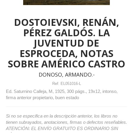
DOSTOIEVSKI, RENÁN,
PÉREZ GALDÓS. LA
JUVENTUD DE
ESPROCEDA, NOTAS
SOBRE AMÉRICO CASTRO
DONOSO, ARMANDO.-
Ref:
EL051016-L
Ed. Saturnino Calleja, M, 1925, 300 págs., 19x12, intonso,
firma anterior propietario, buen estado
Si no se especifica en la descripción anterior, los libros no
tienen subrayados, anotaciones, firmas o defectos reseñables.
ATENCIÓN: EL ENVÍO GRATUITO ES ORDINARIO SIN