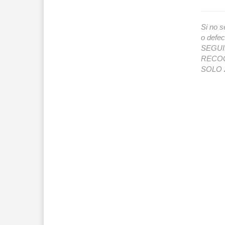
Si no s
o def
SEGUIMI
RECOG
SOLO 2