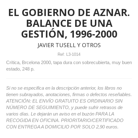
EL GOBIERNO DE AZNAR.
BALANCE DE UNA
GESTIÓN, 1996-2000
JAVIER TUSELL Y OTROS
Ref:
L3-1014
Crítica, Brcelona 2000, tapa dura con sobrecubierta, muy buen
estado, 248 p.
Si no se especifica en la descripción anterior, los libros no
tienen subrayados, anotaciones, firmas o defectos reseñables.
ATENCIÓN: EL ENVÍO GRATUITO ES ORDINARIO SIN
NÚMERO DE SEGUIMIENTO, y puede sufrir retrasos de
varios días. Le dejarán un aviso en el buzón PARA LA
RECOGIDA EN OFICINA. PRIORITARIO/CERTIFICADO
CON ENTREGA A DOMICILIO POR SOLO 2,90 euros.