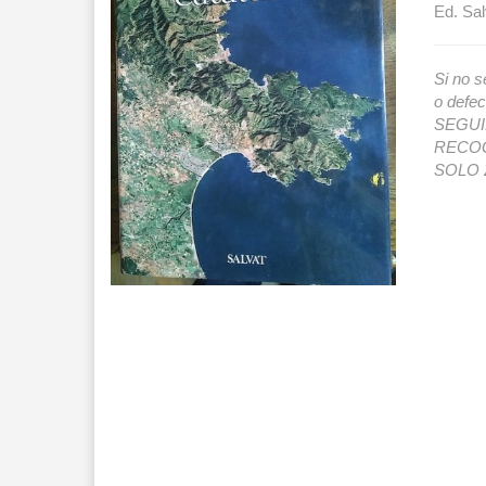
Ed. Sal
Si no s
o def
SEGUIMI
RECOG
SOLO 2