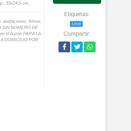
p., 33x24,5 cm.
Etiquetas:
s, anotaciones, firmas
Local
IO SIN NÚMERO DE
Compartir:
o en el buzón PARA LA
A DOMICILIO POR