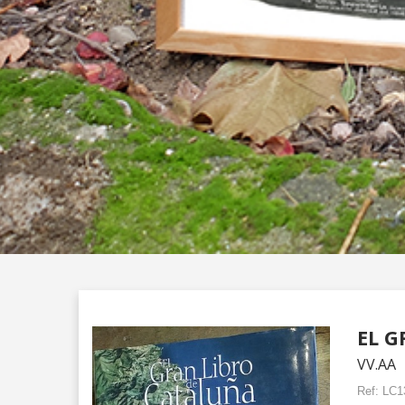
EL G
VV.AA
Ref:
LC1