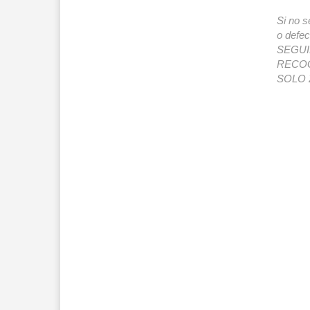
Si no s
o def
SEGUIMI
RECOG
SOLO 2