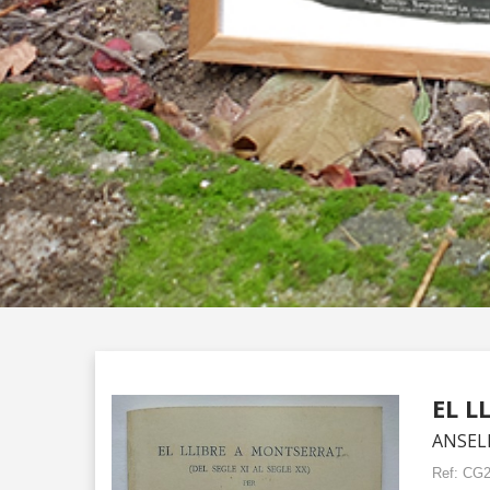
EL L
ANSEL
Ref:
CG2