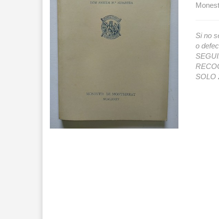
Monesti
Si no s
o def
SEGUIMI
RECOG
SOLO 2