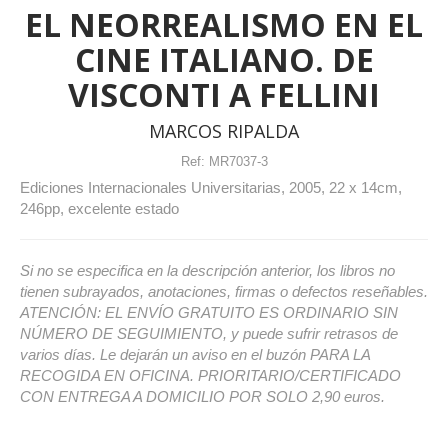
EL NEORREALISMO EN EL
CINE ITALIANO. DE
VISCONTI A FELLINI
MARCOS RIPALDA
Ref:
MR7037-3
Ediciones Internacionales Universitarias, 2005, 22 x 14cm,
246pp, excelente estado
Si no se especifica en la descripción anterior, los libros no
tienen subrayados, anotaciones, firmas o defectos reseñables.
ATENCIÓN: EL ENVÍO GRATUITO ES ORDINARIO SIN
NÚMERO DE SEGUIMIENTO, y puede sufrir retrasos de
varios días. Le dejarán un aviso en el buzón PARA LA
RECOGIDA EN OFICINA. PRIORITARIO/CERTIFICADO
CON ENTREGA A DOMICILIO POR SOLO 2,90 euros.