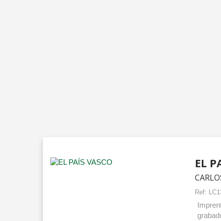
EL P
CARLO
Ref:
LC1
Impren
grabado