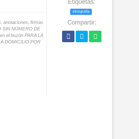
Etiquetas:
etnografía
Compartir:
s, anotaciones, firmas
IO SIN NÚMERO DE
o en el buzón PARA LA
A DOMICILIO POR