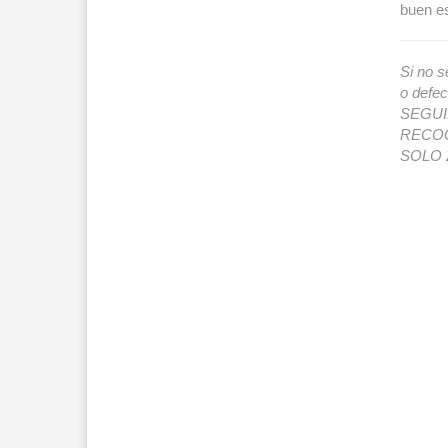
buen e
Si no s
o def
SEGUIMI
RECOG
SOLO 2