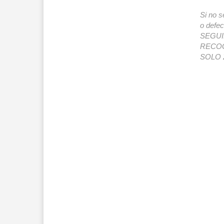
Si no s
o def
SEGUIMI
RECOG
SOLO 2