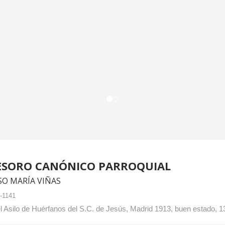
TESORO CANÓNICO PARROQUIAL
SO MARÍA VIÑAS
-1141
l Asilo de Huérfanos del S.C. de Jesús, Madrid 1913, buen estado, 1