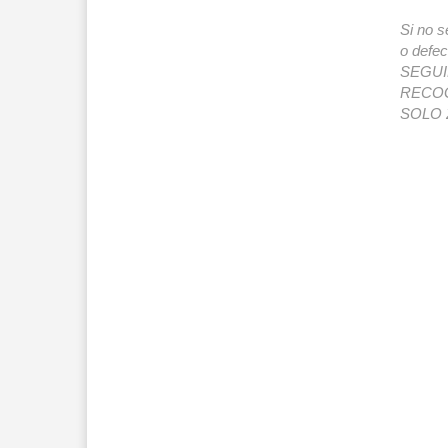
Si no s
o def
SEGUIMI
RECOG
SOLO 2