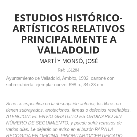
ESTUDIOS HISTÓRICO-
ARTÍSTICOS RELATIVOS
PRINCIPALMENTE A
VALLADOLID
MARTÍ Y MONSÓ, JOSÉ
Ref:
L61284
Ayuntamiento de Valladolid, Ámbito, 1992, cartoné con
sobrecubierta, ejemplar nuevo. 698 p., 34x23 cm.
Si no se especifica en la descripción anterior, los libros no
tienen subrayados, anotaciones, firmas o defectos reseñables.
ATENCIÓN: EL ENVÍO GRATUITO ES ORDINARIO SIN
NÚMERO DE SEGUIMIENTO, y puede sufrir retrasos de
varios días. Le dejarán un aviso en el buzón PARA LA
RECOGIDA EN OFICINA. PRIORITARIO/CERTIFICADO