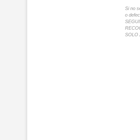
Si no s
o def
SEGUIMI
RECOG
SOLO 2