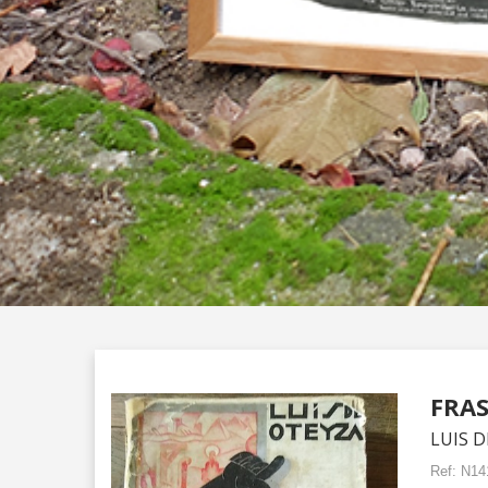
FRAS
LUIS 
Ref:
N14