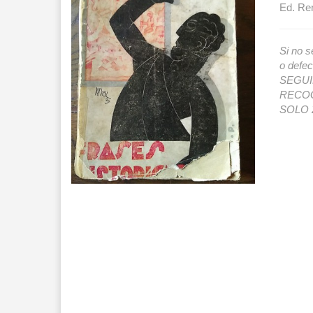
Ed. Ren
Si no s
o def
SEGUIMI
RECOG
SOLO 2