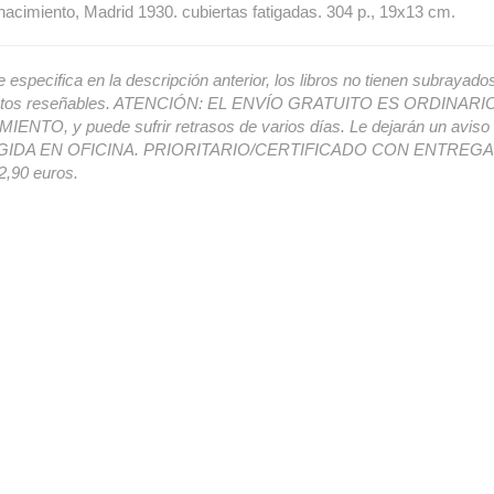
acimiento, Madrid 1930. cubiertas fatigadas. 304 p., 19x13 cm.
e especifica en la descripción anterior, los libros no tienen subrayado
ectos reseñables. ATENCIÓN: EL ENVÍO GRATUITO ES ORDINAR
ENTO, y puede sufrir retrasos de varios días. Le dejarán un avis
IDA EN OFICINA. PRIORITARIO/CERTIFICADO CON ENTREGA 
,90 euros.