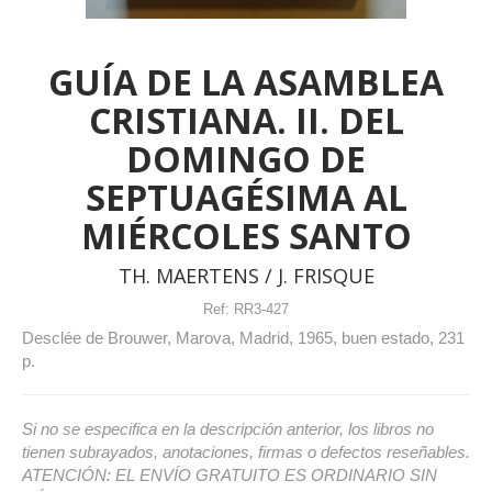
GUÍA DE LA ASAMBLEA
CRISTIANA. II. DEL
DOMINGO DE
SEPTUAGÉSIMA AL
MIÉRCOLES SANTO
TH. MAERTENS / J. FRISQUE
Ref:
RR3-427
Desclée de Brouwer, Marova, Madrid, 1965, buen estado, 231
p.
Si no se especifica en la descripción anterior, los libros no
tienen subrayados, anotaciones, firmas o defectos reseñables.
ATENCIÓN: EL ENVÍO GRATUITO ES ORDINARIO SIN